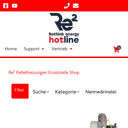
Zum
Inhalt
springen
Öffne Support
Öffne Vertrieb
Home
Support
Vertrieb
0
Re² Pelletheizungen Ersatzteile Shop
Suche
Kategorie
Nennwärmeleistung