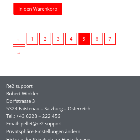
In den Warenkorb
←
1
2
3
4
5
6
7
→
Re2.support
Robert Winkler
Dorfstrasse 3
5324 Faistenau – Salzburg – Österreich
Tel.: +43 6228 – 222 456
Email: pellet@re2.support
Privatsphäre-Einstellungen ändern
Historie der Privatsphäre-Einstellungen