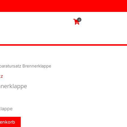
0
paratursatz Brennerklappe
tz
nnerklappe
klappe
renkorb