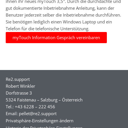
ihnen ihr neues myTouch 3,5″. Durch die durchdachte und
gut dokumentierte Inbetriebnahme Anleitung, kann der
Benutzer jederzeit selber die Inbetriebnahme durchführen.
Sie benötigen lediglich einen Windows Laptop und ein
Telefon für die telefonische Unterstützung.
myTouch Information Gespräch vereinbaren
Re2.support
Robert Winkler
Dorfstrasse 3
5324 Faistenau – Salzburg – Österreich
Tel.: +43 6228 – 222 456
Email: pellet@re2.support
Privatsphäre-Einstellungen ändern
Historie der Privatsphäre-Einstellungen