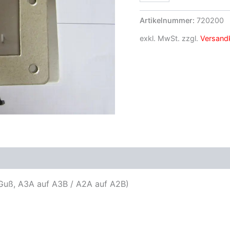
Artikelnummer:
720200
exkl. MwSt.
zzgl.
Versand
Guß, A3A auf A3B / A2A auf A2B)