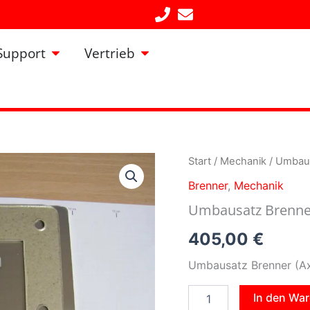
Öffne Support
Öffne Vertrieb
Support
Vertrieb
Umbausatz
Start
/
Mechanik
/ Umbaus
Brenner
Brenner
,
Mechanik
(AxA
auf
Umbausatz Brenner
25/35
kW)
405,00
€
Menge
Umbausatz Brenner (Ax
In den Wa