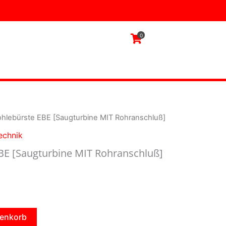
MIT
Rohranschluß]
Menge
0
ohlebürste EBE [Saugturbine MIT Rohranschluß]
echnik
EBE [Saugturbine MIT Rohranschluß]
renkorb