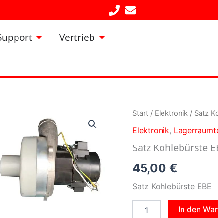
Öffne Support
Öffne Vertrieb
Support
Vertrieb
Satz
Start
/
Elektronik
/ Satz K
Kohlebürste
Elektronik
,
Lagerraumt
EBE
[Saugturbine
Satz Kohlebürste 
MIT
Rohranschluß]
45,00
€
Menge
Satz Kohlebürste EBE
In den Wa