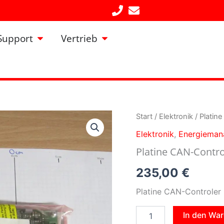
Öffne Support
Öffne Vertrieb
Support
Vertrieb
Platine
Start
/
Elektronik
/ Platin
CAN-
Elektronik
,
Energiema
Controler
Heizkreis
Platine CAN-Control
Boiler
HZS
235,00
€
532
-
Platine CAN-Controler 
1
Menge
In den Wa