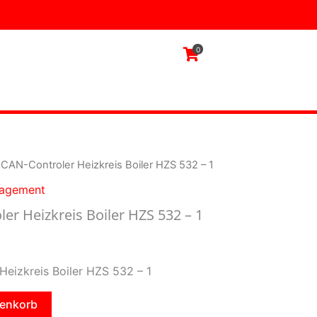
Boiler
HZS
532
0
-
1
Menge
e CAN-Controler Heizkreis Boiler HZS 532 – 1
nagement
er Heizkreis Boiler HZS 532 – 1
Heizkreis Boiler HZS 532 – 1
renkorb