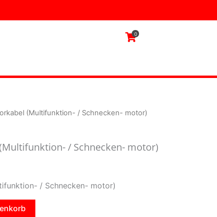
motor)
Menge
0
rkabel (Multifunktion- / Schnecken- motor)
Multifunktion- / Schnecken- motor)
ifunktion- / Schnecken- motor)
renkorb