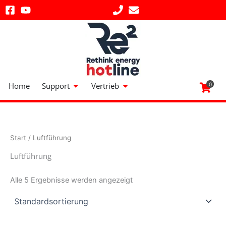
Zum
Inhalt
springen
Öffne Support
Öffne Vertrieb
Home
Support
Vertrieb
0
Start
/ Luftführung
Luftführung
Alle 5 Ergebnisse werden angezeigt