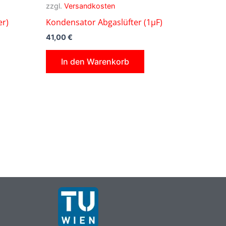
zzgl.
Versandkosten
er)
Kondensator Abgaslüfter (1µF)
41,00
€
In den Warenkorb