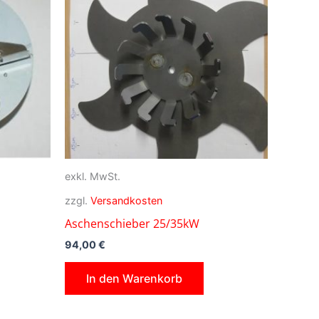
exkl. MwSt.
zzgl.
Versandkosten
Aschenschieber 25/35kW
94,00
€
In den Warenkorb