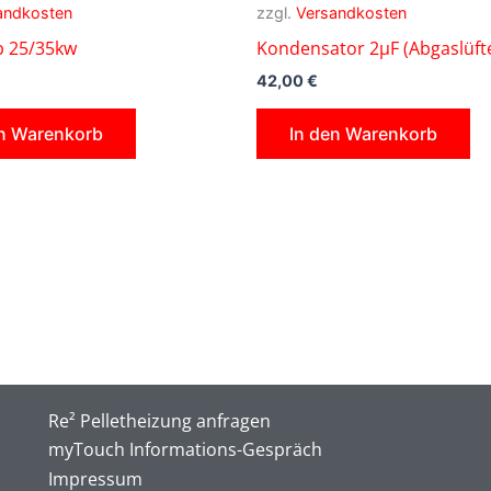
andkosten
zzgl.
Versandkosten
 25/35kw
Kondensator 2µF (Abgaslüft
42,00
€
en Warenkorb
In den Warenkorb
Re² Pelletheizung anfragen
myTouch Informations-Gespräch
Impressum