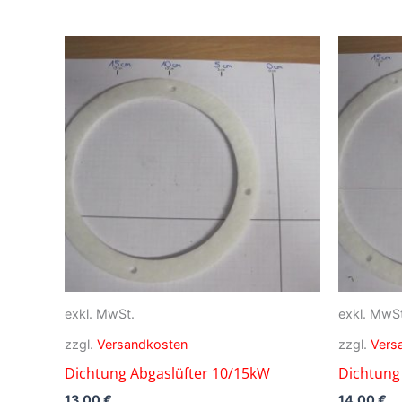
exkl. MwSt.
exkl. MwSt
zzgl.
Versandkosten
zzgl.
Vers
Dichtung Abgaslüfter 10/15kW
Dichtung
13,00
€
14,00
€