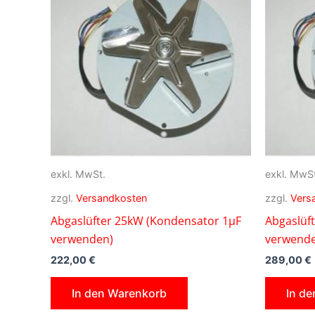
exkl. MwSt.
exkl. MwSt
zzgl.
Versandkosten
zzgl.
Vers
Abgaslüfter 25kW (Kondensator 1µF
Abgaslüf
verwenden)
verwend
222,00
€
289,00
€
In den Warenkorb
In d