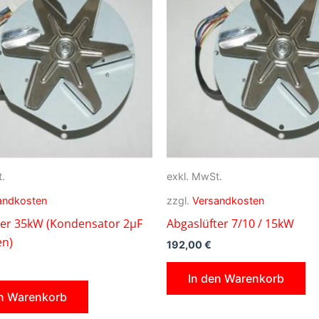
.
exkl. MwSt.
andkosten
zzgl.
Versandkosten
ter 35kW (Kondensator 2µF
Abgaslüfter 7/10 / 15kW
en)
192,00
€
In den Warenkorb
en Warenkorb