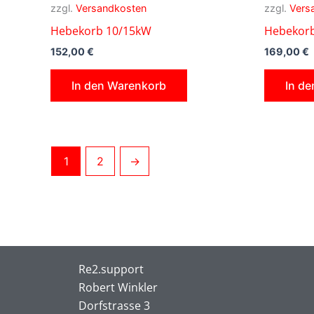
zzgl.
Versandkosten
zzgl.
Vers
Hebekorb 10/15kW
Hebekorb
152,00
€
169,00
€
In den Warenkorb
In d
1
2
→
Re2.support
Robert Winkler
Dorfstrasse 3