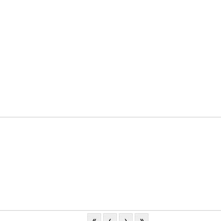
«
‹
›
»