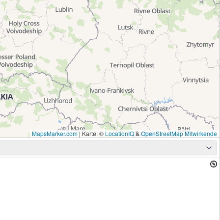
MapsMarker.com
|
Karte: ©
LocationIQ
&
OpenStreetMap Mitwirkende